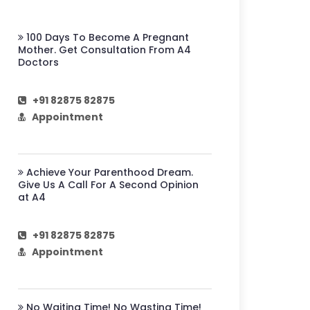
100 Days To Become A Pregnant
Mother. Get Consultation From A4
Doctors
+91 82875 82875
Appointment
Achieve Your Parenthood Dream.
Give Us A Call For A Second Opinion
at A4
+91 82875 82875
Appointment
No Waiting Time! No Wasting Time!