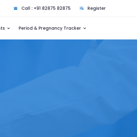
Call : +91 82875 82875
Register
nts
Period & Pregnancy Tracker